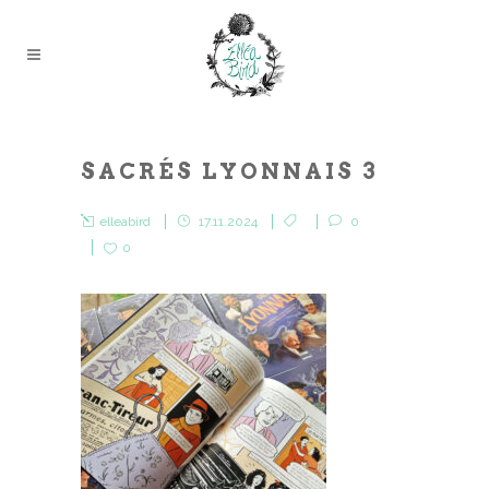
SACRÉS LYONNAIS 3
elleabird
17.11.2024
0
0