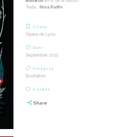
Bulletin
au fil de la saison.
Texte :
Nina Raffin
Client
Opéra de Lyon
Date
September 2015
Category
Illustration
4
Likes
Share