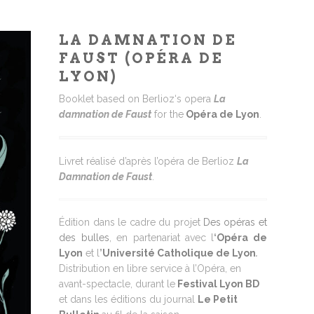
LA DAMNATION DE
FAUST (OPÉRA DE
LYON)
Booklet based on Berlioz‘s opera
La
damnation de Faust
for the
Opéra de Lyon
.
Livret réalisé d’après l’opéra de Berlioz
La
Damnation de Faust
.
Édition dans le cadre du projet
Des opéras et
des bulles
, en partenariat avec l
‘
Opéra de
Lyon
et l
’
Université Catholique de Lyon
.
Distribution en libre service à l’Opéra, en
avant-spectacle, durant le
Festival Lyon BD
et dans les éditions du journal
Le Petit