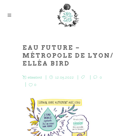
EAU FUTURE –
MÉTROPOLE DE LYON/
ELLÉA BIRD
elleabird
12.05.2022
0
0