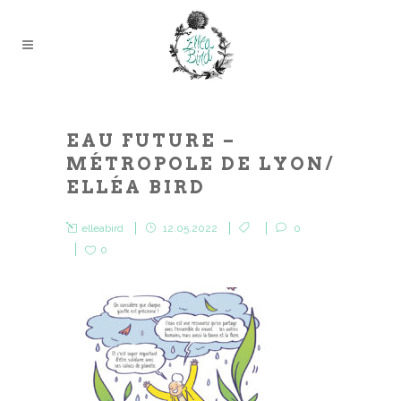
EAU FUTURE –
MÉTROPOLE DE LYON/
ELLÉA BIRD
elleabird
12.05.2022
0
0