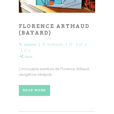
FLORENCE ARTHAUD
(BAYARD)
elleabird
07.06.2022
0
0
Share
L'incroyable aventure de Florence Arthaud,
navigatrice intrépide....
READ MORE